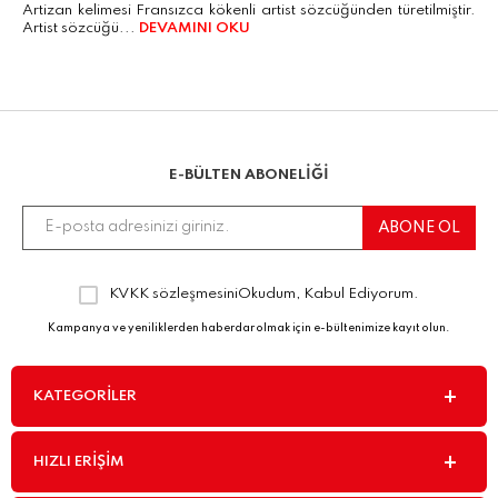
Artizan kelimesi Fransızca kökenli artist sözcüğünden türetilmiştir.
Artist sözcüğü...
DEVAMINI OKU
E-BÜLTEN ABONELİĞİ
KVKK sözleşmesini
Okudum, Kabul Ediyorum.
Kampanya ve yeniliklerden haberdar olmak için e-bültenimize kayıt olun.
KATEGORILER
HIZLI ERIŞIM