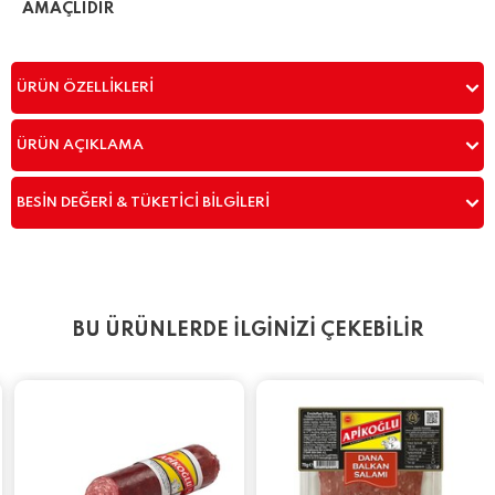
AMAÇLIDIR
ÜRÜN ÖZELLIKLERI
ÜRÜN AÇIKLAMA
BESIN DEĞERI & TÜKETICI BILGILERI
BU ÜRÜNLERDE İLGİNİZİ ÇEKEBİLİR