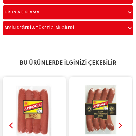
ÜRÜN AÇIKLAMA
BESIN DEĞERI & TÜKETICI BILGILERI
BU ÜRÜNLERDE İLGİNİZİ ÇEKEBİLİR