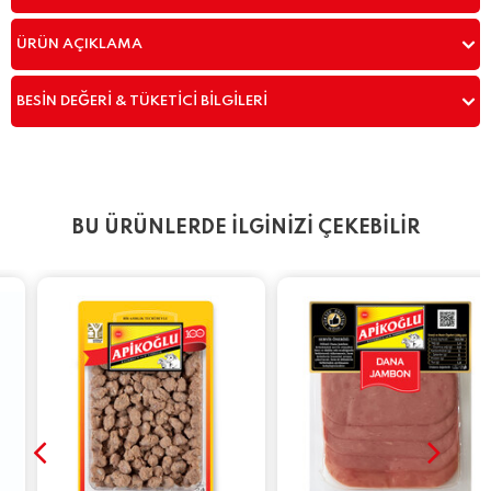
ÜRÜN AÇIKLAMA
BESIN DEĞERI & TÜKETICI BILGILERI
BU ÜRÜNLERDE İLGİNİZİ ÇEKEBİLİR