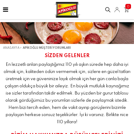
0
ANASAYFA
APIKOĞLU MÜŞTERI YORUMLARI
SİZDEN GELENLER
En lezzetli anları paylaştığımız 110 yılı aşkın sürede hep daha iyi
olmak için, kaliteden ödün vermemek için, sizlere en güzel tatları
üretmek için ve güveninize layık olmak için her gün canla başla
çalışan oldukça büyük bir aileyiz. En büyük mutluluk kaynağımız
ise sizler tarafından takdir edilmek. Bu yüzden bir gurur tablosu
olarak gördüğümüz bu yorumları sizlerle de paylaşmak istedik.
Hem bizi tercih eden, hem de vakit ayırıp görüşlerini bizimle
paylaşan herkese sonsuz teşekkürler. İyi ki varsınız. Birlikte nice
110 yıllara!