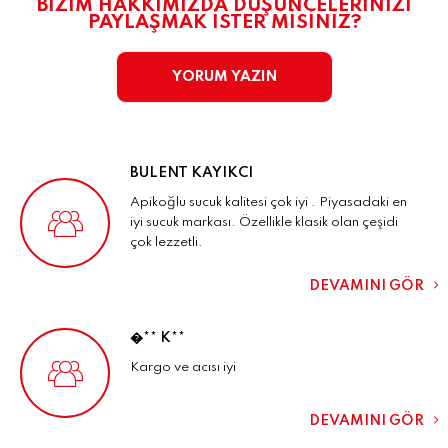
BİZİM HAKKIMIZDA DÜŞÜNCELERİNİZİ
PAYLAŞMAK İSTER MİSİNİZ?
YORUM YAZIN
BULENT KAYIKCI
Apikoğlu sucuk kalitesi çok iyi . Piyasadaki en
iyi sucuk markası. Özellikle klasik olan çeşidi
çok lezzetli.
DEVAMINI GÖR
�** K**
Kargo ve acısı iyi
DEVAMINI GÖR