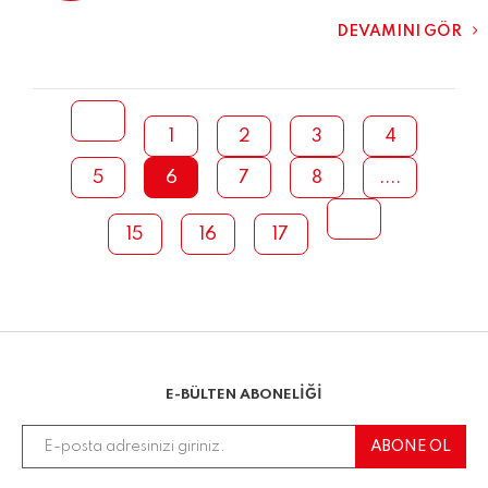
salamı mükemmel sipariş elime ulaştı gayet
temiz ve titiz bir kargolamış teşekkür ederim
DEVAMINI GÖR
1
2
3
4
5
6
7
8
....
15
16
17
E-BÜLTEN ABONELİĞİ