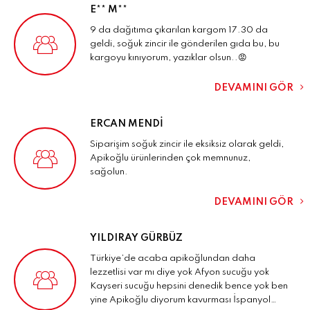
E** M**
9 da dağıtıma çıkarılan kargom 17.30 da
geldi, soğuk zincir ile gönderilen gıda bu, bu
kargoyu kınıyorum, yazıklar olsun..😡
DEVAMINI GÖR
ERCAN MENDI
Siparişim soğuk zincir ile eksiksiz olarak geldi,
Apikoğlu ürünlerinden çok memnunuz,
sağolun.
DEVAMINI GÖR
YILDIRAY GÜRBÜZ
Türkiye’de acaba apikoğlundan daha
lezzetlisi var mı diye yok Afyon sucuğu yok
Kayseri sucuğu hepsini denedik bence yok ben
yine Apikoğlu diyorum kavurması İspanyol