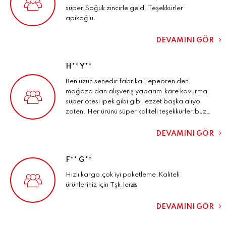
süper.Soğuk zincirle geldi.Teşekkürler
apikoğlu.
DEVAMINI GÖR
H** Y**
Ben uzun senedir.fabrika Tepeören den
mağaza dan alışveriş yaparım.kare kavurma
süper ötesi ipek gibi gibi lezzet başka alıyo
zaten. Her ürünü süper kaliteli teşekkürler.buz
içinde geldi köpükle beraber hediye için
teşekkür ederiz.kargo süper Apikoğlu her
DEVAMINI GÖR
zaman kaliteden ödün vermez.🤌
F** G**
Hızlı kargo,çok iyi paketleme.Kaliteli
ürünleriniz için Tşk.ler🙏
DEVAMINI GÖR