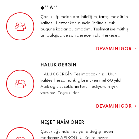
�** A**
Çocukluğumdan beri bildiğim, tartışılmaz ürün
kalitesi. Lezzet konusunda üstüne sucuk
bugüne kadar bulamadım. Teslimat ise müthiş
ambalajda ve son derece hızlı. Herkese
tavsiye ederim.
DEVAMINI GÖR
HALUK GERGİN
HALUK GERGİN Teslimat cok hızlı. Ürün
kalitesi herzamanki gibi mükemmel 60 yıldır
Apik oğlu sucuklarını tercih ediyorum iyi ki
varsınız. Teşekkürler.
DEVAMINI GÖR
NEŞET NAIM ÖNER
Çocukluğumdan bu yana değişmeyen
markamız APİKOĞLU.Kalite,lezzet