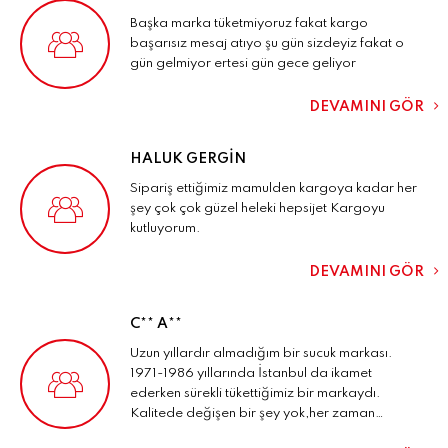
Başka marka tüketmiyoruz fakat kargo
başarısız mesaj atıyo şu gün sizdeyiz fakat o
gün gelmiyor ertesi gün gece geliyor
DEVAMINI GÖR
HALUK GERGİN
Sipariş ettiğimiz mamulden kargoya kadar her
şey çok çok güzel heleki hepsijet Kargoyu
kutluyorum.
DEVAMINI GÖR
C** A**
Uzun yıllardır almadığım bir sucuk markası.
1971-1986 yıllarında İstanbul da ikamet
ederken sürekli tükettiğimiz bir markaydı.
Kalitede değişen bir şey yok,her zaman
olduğu gibi çok iyi. Ama işin gerçeği olan bir