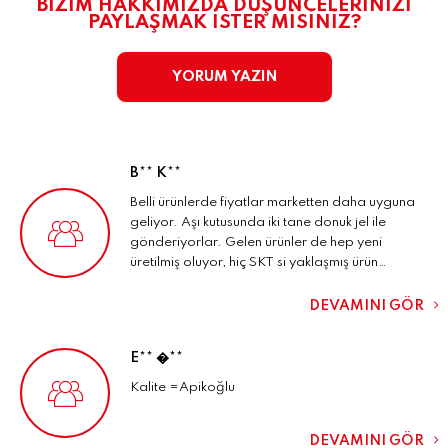
BİZİM HAKKIMIZDA DÜŞÜNCELERİNİZİ
PAYLAŞMAK İSTER MİSİNİZ?
YORUM YAZIN
B** K**
Belli ürünlerde fiyatlar marketten daha uyguna
geliyor. Aşı kutusunda iki tane donuk jel ile
gönderiyorlar. Gelen ürünler de hep yeni
üretilmiş oluyor, hiç SKT si yaklaşmış ürün
geldiğini görmedim. Kargo bir keresinde nasıl
olduysa farklı şehre gitti hemen ilgilendiler
DEVAMINI GÖR
yenisini gönderdiler. Gayet memnunum.
E** �**
Kalite =Apikoğlu
DEVAMINI GÖR