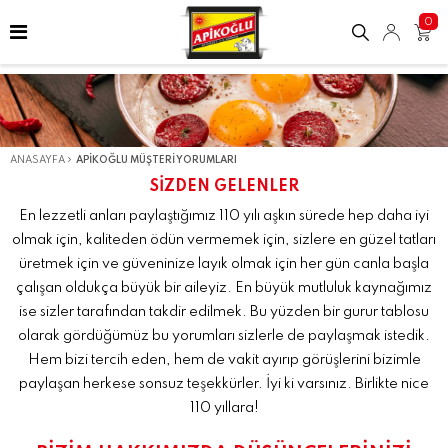
0
ANASAYFA
APIKOĞLU MÜŞTERI YORUMLARI
SİZDEN GELENLER
En lezzetli anları paylaştığımız 110 yılı aşkın sürede hep daha iyi
olmak için, kaliteden ödün vermemek için, sizlere en güzel tatları
üretmek için ve güveninize layık olmak için her gün canla başla
çalışan oldukça büyük bir aileyiz. En büyük mutluluk kaynağımız
ise sizler tarafından takdir edilmek. Bu yüzden bir gurur tablosu
olarak gördüğümüz bu yorumları sizlerle de paylaşmak istedik.
Hem bizi tercih eden, hem de vakit ayırıp görüşlerini bizimle
paylaşan herkese sonsuz teşekkürler. İyi ki varsınız. Birlikte nice
110 yıllara!