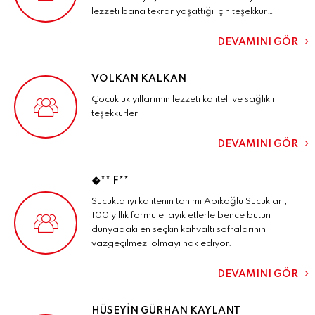
lezzeti bana tekrar yaşattığı için teşekkür
ederim apikoğlu ilk defa deneme fırsatım oldu
kalite asla tesadüf değildir dedirtiyor
DEVAMINI GÖR
VOLKAN KALKAN
Çocukluk yıllarımın lezzeti kaliteli ve sağlıklı
teşekkürler
DEVAMINI GÖR
�** F**
Sucukta iyi kalitenin tanımı Apikoğlu Sucukları,
100 yıllık formüle layık etlerle bence bütün
dünyadaki en seçkin kahvaltı sofralarının
vazgeçilmezi olmayı hak ediyor.
DEVAMINI GÖR
HÜSEYIN GÜRHAN KAYLANT