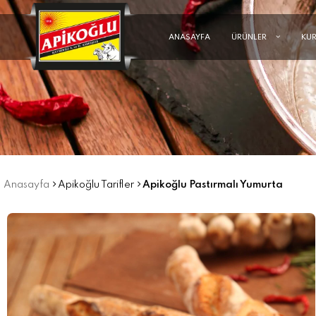
ANASAYFA
ÜRÜNLER
KU
Anasayfa
Apikoğlu Tarifler
Apikoğlu Pastırmalı Yumurta