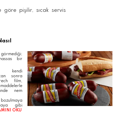
 göre pişilir, sıcak servis
Nasıl
 görmediği;
hassas bir
r kendi
ktan sonra
rech film,
maddelerle
rinde nem
 bozulmaya
aya gibi
AMINI OKU