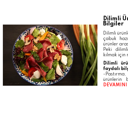
Dilimli 
Bilgiler
Dilimli ürün
çabuk hazı
ürünler ara
Peki diliml
kılmak için 
Dilimli ür
faydalı bil
-Pastırma,
ürünlerin b
DEVAMINI