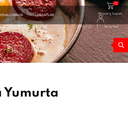
0
Alışveriş Sepeti
AYDALI LİNKLER
FIRSATLAR
Üye Ol
Giriş Yap
ı Yumurta