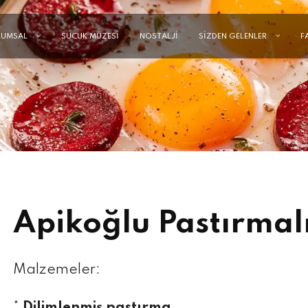
RUMSAL
SUCUK MÜZESİ
NOSTALJİ
SİZDEN GELENLER
F
Apikoğlu Pastırmal
Malzemeler:
*
Dilimlenmiş pastırma