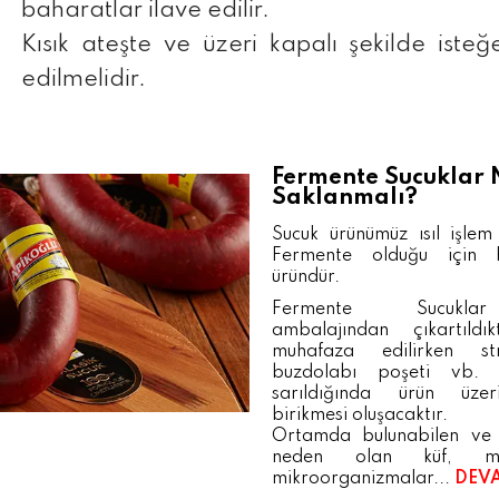
baharatlar ilave edilir.
Kısık ateşte ve üzeri kapalı şekilde isteğe
edilmelidir.
Fermente Sucuklar 
Saklanmalı?
Sucuk ürünümüz ısıl işlem
Fermente olduğu için 
üründür.
Fermente Sucukla
ambalajından çıkartıldı
muhafaza edilirken st
buzdolabı poşeti vb. 
sarıldığında ürün üze
birikmesi oluşacaktır.
Ortamda bulunabilen ve
neden olan küf, m
mikroorganizmalar...
DEV