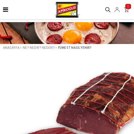
0
ANASAYFA
NE? NEDIR? NEDEN?
FÜME ET NASIL YENIR?