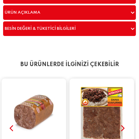
ÜRÜN AÇIKLAMA
BESIN DEĞERI & TÜKETICI BILGILERI
BU ÜRÜNLERDE İLGİNİZİ ÇEKEBİLİR