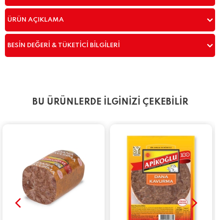
ÜRÜN AÇIKLAMA
BESIN DEĞERI & TÜKETICI BILGILERI
BU ÜRÜNLERDE İLGİNİZİ ÇEKEBİLİR