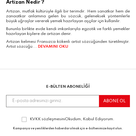
Artizan Nedir ?
Artizan, mutfak kültürüyle ilgili bir terimdir. Hem sanatkar hem de
zanaatkar anlamına gelen bu sözcük, geleneksek yöntemlerle
büyük uğraşlar vererek yemek hazırlayan aşçılar için kullanılır.
Bununla birlikte evde kendi imkanlarıyla egzotik ve farklı yemekler
hazırlayan kişilere de artizan denir.
Artizan kelimesi Fransızca kökenli artist sözcüğünden türetilmiştir.
Artist sözcüğü...
DEVAMINI OKU
E-BÜLTEN ABONELİĞİ
KVKK sözleşmesini
Okudum, Kabul Ediyorum.
Kampanya ve yeniliklerden haberdar olmak için e-bültenimize kayıt olun.