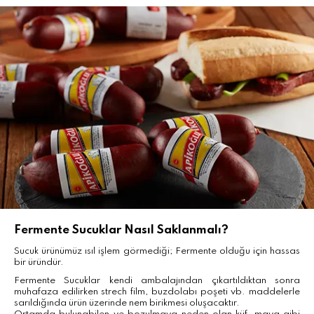
Fermente Sucuklar Nasıl Saklanmalı?
Sucuk ürünümüz ısıl işlem görmediği; Fermente olduğu için hassas
bir üründür.
Fermente Sucuklar kendi ambalajından çıkartıldıktan sonra
muhafaza edilirken strech film, buzdolabı poşeti vb. maddelerle
sarıldığında ürün üzerinde nem birikmesi oluşacaktır.