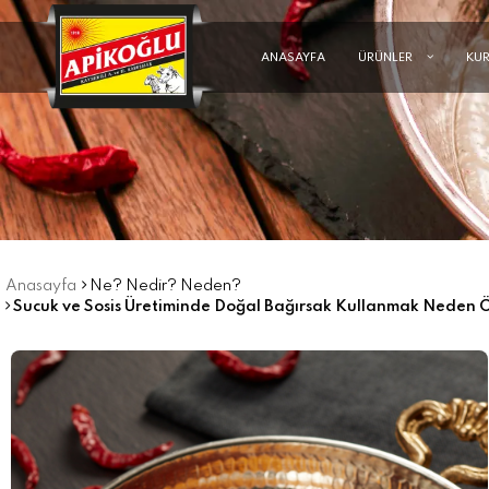
ANASAYFA
ÜRÜNLER
KU
Anasayfa
Ne? Nedir? Neden?
Sucuk ve Sosis Üretiminde Doğal Bağırsak Kullanmak Neden 