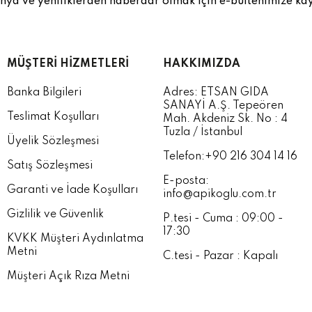
a ve yeniliklerden haberdar olmak için e-bültenimize kay
MÜŞTERI HIZMETLERI
HAKKIMIZDA
Banka Bilgileri
Adres: ETSAN GIDA
SANAYİ A.Ş. Tepeören
Teslimat Koşulları
Mah. Akdeniz Sk. No : 4
Tuzla / İstanbul
Üyelik Sözleşmesi
Telefon:+90 216 304 14 16
Satış Sözleşmesi
E-posta:
Garanti ve İade Koşulları
info@apikoglu.com.tr
Gizlilik ve Güvenlik
P.tesi - Cuma : 09:00 -
17:30
KVKK Müşteri Aydınlatma
Metni
C.tesi - Pazar : Kapalı
Müşteri Açık Rıza Metni