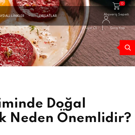
0
Alışveriş Sepeti
AYDALI LİNKLER
FIRSATLAR
Üye Ol
Giriş Yap
timinde Doğal
k Neden Önemlidir?