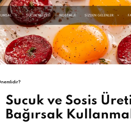
RUMSAL
SUCUK MÜZESİ
NOSTALJİ
SİZDEN GELENLER
F
Önemlidir?
Sucuk ve Sosis Üre
Bağırsak Kullanma