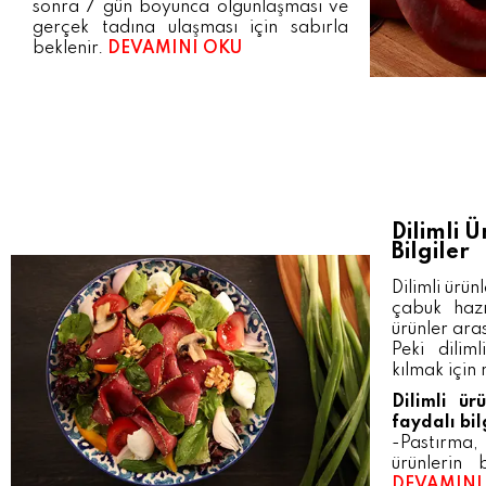
sonra 7 gün boyunca olgunlaşması ve
gerçek tadına ulaşması için sabırla
beklenir.
DEVAMINI OKU
Dilimli 
Bilgiler
Dilimli ürün
çabuk hazı
ürünler ara
Peki diliml
kılmak için 
Dilimli ür
faydalı bil
-Pastırma,
ürünlerin b
DEVAMINI