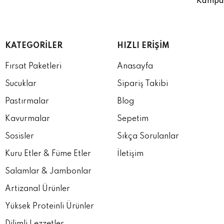
Kampany
KATEGORILER
HIZLI ERIŞIM
Fırsat Paketleri
Anasayfa
Sucuklar
Sipariş Takibi
Pastırmalar
Blog
Kavurmalar
Sepetim
Sosisler
Sıkça Sorulanlar
Kuru Etler & Füme Etler
İletişim
Salamlar & Jambonlar
Artizanal Ürünler
Yüksek Proteinli Ürünler
Dilimli Lezzetler