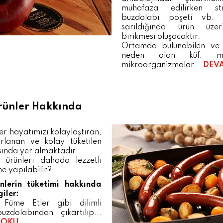
muhafaza edilirken st
buzdolabı poşeti vb. 
sarıldığında ürün üze
birikmesi oluşacaktır.
Ortamda bulunabilen ve
neden olan küf, m
mikroorganizmalar...
DEV
Ürünler Hakkında
ler hayatımızı kolaylaştıran,
rlanan ve kolay tüketilen
sında yer almaktadır.
i ürünleri dahada lezzetli
ne yapılabilir?
ünlerin tüketimi hakkında
giler:
 Füme Etler gibi dilimli
uzdolabından çıkartılıp...
 OKU