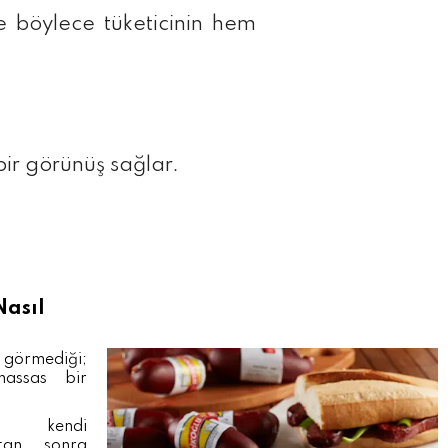
ve böylece tüketicinin hem
bir görünüş sağlar.
Nasıl
 görmediği;
hassas bir
r kendi
ktan sonra