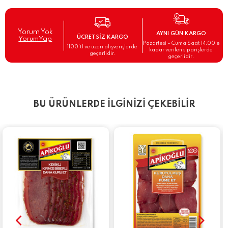
Yorum Yok
AYNI GÜN KARGO
ÜCRETSİZ KARGO
YorumYap
Pazartesi – Cuma Saat 14:00’e
1100’tl ve üzeri alışverişlerde
kadar verilen siparişlerde
geçerlidir.
geçerlidir.
BU ÜRÜNLERDE İLGİNİZİ ÇEKEBİLİR