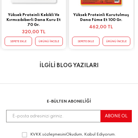
Yüksek Proteinli Kekikli Ve
Yüksek Proteinli Kurutulmuş
Kırmızıbiberli Dana Kuru Et
Dana Füme Et 100 Gr.
70 Gr.
462,00 TL
320,00 TL
SEPETE EKLE
ÜRÜNÜ İNCELE
SEPETE EKLE
ÜRÜNÜ İNCELE
İLGİLİ BLOG YAZILARI
E-BÜLTEN ABONELİĞİ
KVKK sözleşmesini
Okudum, Kabul Ediyorum.