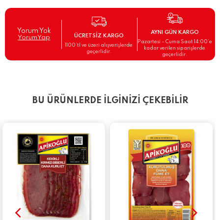
Yorum Yok
AYNI GÜN KARGO
ÜCRETSİZ KARGO
YorumYap
Pazartesi – Cuma Saat 14:00’e
1100’tl ve üzeri alışverişlerde
kadar verilen siparişlerde
geçerlidir.
geçerlidir.
BU ÜRÜNLERDE İLGİNİZİ ÇEKEBİLİR