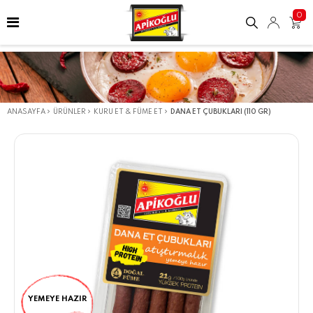
0
ANASAYFA
ÜRÜNLER
KURU ET & FÜME ET
DANA ET ÇUBUKLARI (110 GR)
YEMEYE HAZIR