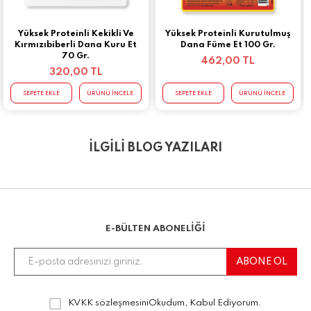
Yüksek Proteinli Kekikli Ve
Yüksek Proteinli Kurutulmuş
Kırmızıbiberli Dana Kuru Et
Dana Füme Et 100 Gr.
70 Gr.
462,00 TL
320,00 TL
SEPETE EKLE
ÜRÜNÜ İNCELE
SEPETE EKLE
ÜRÜNÜ İNCELE
İLGİLİ BLOG YAZILARI
E-BÜLTEN ABONELİĞİ
KVKK sözleşmesini
Okudum, Kabul Ediyorum.